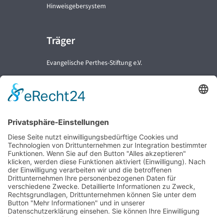
Hinweisgebersystem
Träger
Evangelische Perthes-Stiftung e.V.
Partner
Perthes-Service GmbH